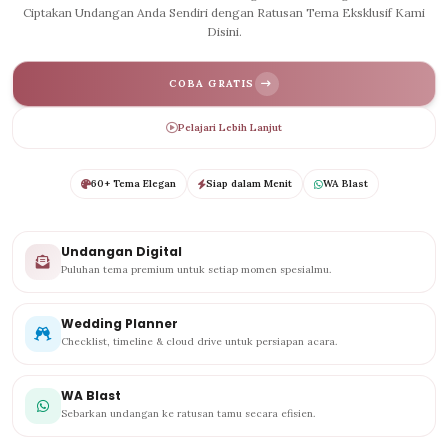
Ciptakan Undangan Anda Sendiri dengan Ratusan Tema Eksklusif Kami
Disini.
COBA GRATIS
Pelajari Lebih Lanjut
60+ Tema Elegan
Siap dalam Menit
WA Blast
Undangan Digital
Puluhan tema premium untuk setiap momen spesialmu.
Wedding Planner
Checklist, timeline & cloud drive untuk persiapan acara.
WA Blast
Sebarkan undangan ke ratusan tamu secara efisien.