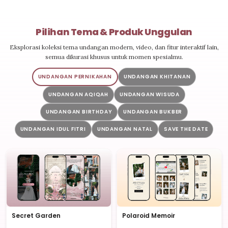
Pilihan Tema & Produk Unggulan
Eksplorasi koleksi tema undangan modern, video, dan fitur interaktif lain,
semua dikurasi khusus untuk momen spesialmu.
UNDANGAN PERNIKAHAN
UNDANGAN KHITANAN
UNDANGAN AQIQAH
UNDANGAN WISUDA
UNDANGAN BIRTHDAY
UNDANGAN BUKBER
UNDANGAN IDUL FITRI
UNDANGAN NATAL
SAVE THE DATE
Secret Garden
Polaroid Memoir